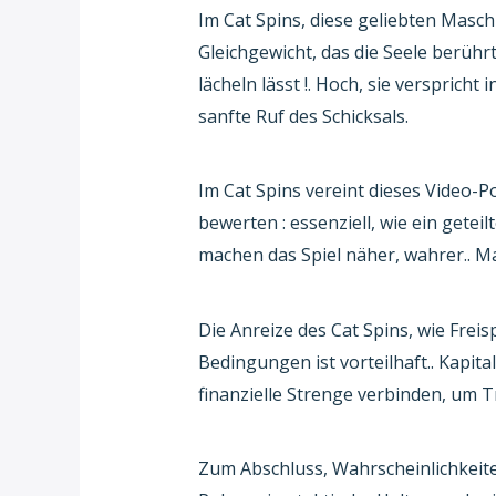
Im Cat Spins, diese geliebten Masc
Gleichgewicht, das die Seele berühr
lächeln lässt !. Hoch, sie verspricht
sanfte Ruf des Schicksals.
Im Cat Spins vereint dieses Video-P
bewerten : essenziell, wie ein getei
machen das Spiel näher, wahrer.. 
Die Anreize des Cat Spins, wie Freis
Bedingungen ist vorteilhaft.. Kapit
finanzielle Strenge verbinden, um 
Zum Abschluss, Wahrscheinlichkeiten