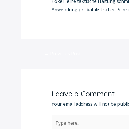
Poker, eine taktische Haltung schmie
Anwendung probabilistischer Prinzi
←
Previous Post
Leave a Comment
Your email address will not be publi