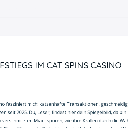
Home
Events
Gallery
Contact Us
Booking
FSTIEGS IM CAT SPINS CASINO
/ By
HBhall
ino fasziniert mich: katzenhafte Transaktionen, geschmeidi
en seit 2025. Du, Leser, findest hier dein Spiegelbild, da bin
 verschmitzten Miau, spüren, wie ihre Krallen durch die Wah