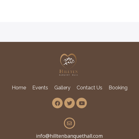
Home
Events
Gallery
Contact Us
Booking
info@hilltenbanquethall.com