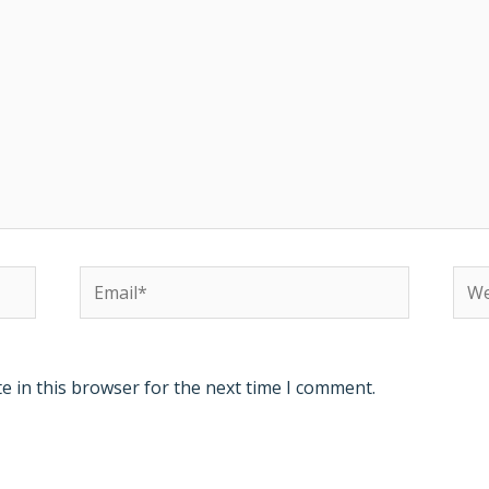
e in this browser for the next time I comment.