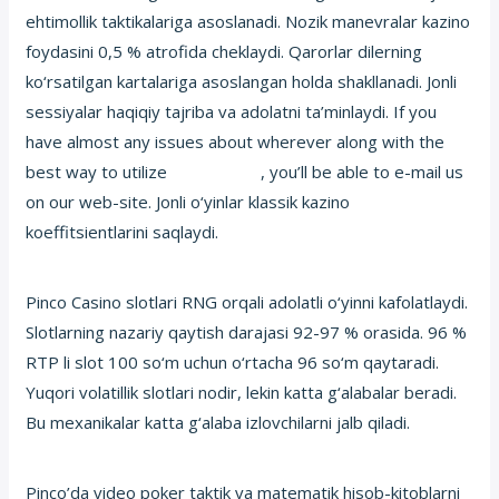
ehtimollik taktikalariga asoslanadi. Nozik manevralar kazino
foydasini 0,5 % atrofida cheklaydi. Qarorlar dilerning
ko‘rsatilgan kartalariga asoslangan holda shakllanadi. Jonli
sessiyalar haqiqiy tajriba va adolatni ta’minlaydi. If you
have almost any issues about wherever along with the
best way to utilize
pinco online
, you’ll be able to e-mail us
on our web-site. Jonli o‘yinlar klassik kazino
koeffitsientlarini saqlaydi.
Pinco Casino slotlari RNG orqali adolatli o‘yinni kafolatlaydi.
Slotlarning nazariy qaytish darajasi 92-97 % orasida. 96 %
RTP li slot 100 so‘m uchun o‘rtacha 96 so‘m qaytaradi.
Yuqori volatillik slotlari nodir, lekin katta g‘alabalar beradi.
Bu mexanikalar katta g‘alaba izlovchilarni jalb qiladi.
Pinco’da video poker taktik va matematik hisob-kitoblarni