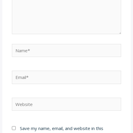
Save my name, email, and website in this