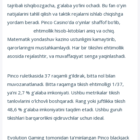
tajribali ishqibozgacha, g‘alaba yo‘lini ochadi. Bu fan o‘yin
natijalarini tahlil qilish va taktik rejalarni ishlab chiqishga
yordam beradi. Pinco Casino’da o‘yinlar shaffof bo‘lib,
pinco online
ehtimollik hisob-kitoblari aniq va ochiq.
Matematik yondashuv kazino ustunligini kamaytirib,
qarorlaringni mustahkamlaydi. Har bir tikishni ehtimollik
asosida rejalashtir, va muvaffaqiyat senga yaqinlashadi.
Pinco ruletkasida 37 raqamli g‘ildirak, bitta nol bilan
muvozanatlanadi. Bitta raqamga tikish ehtimolligi 1/37,
ya’ni 2,7 % g‘alaba imkoniyati. Ushbu metrikalar tikish
tanlovlarini o‘lchovli boshqaradi. Rang yoki juftlikka tikish
48,6 % g‘alaba imkoniyatini taqdim etadi. Ushbu guruh
tikishlari barqarorlikni qidiruvchilar uchun ideal.
Evolution Gaming tomonidan ta’minlangan Pinco blackjack