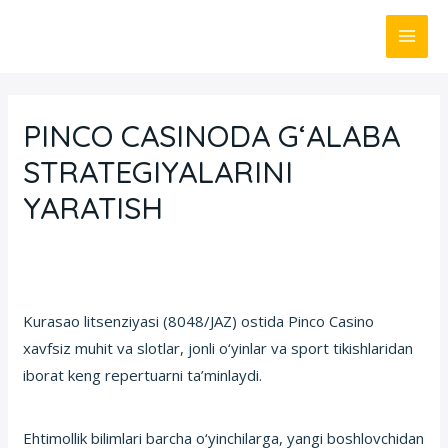
PINCO CASINODA G‘ALABA
STRATEGIYALARINI
YARATISH
Leave a Comment
/
casinowazamba
/ By
HBhall
Kurasao litsenziyasi (8048/JAZ) ostida Pinco Casino
xavfsiz muhit va slotlar, jonli o‘yinlar va sport tikishlaridan
iborat keng repertuarni ta’minlaydi.
Ehtimollik bilimlari barcha o‘yinchilarga, yangi boshlovchidan