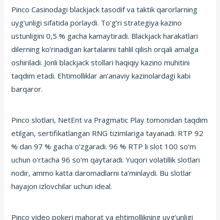
Pinco Casinodagi blackjack tasodif va taktik qarorlarning
uyg‘unligi sifatida porlaydi. To‘g‘ri strategiya kazino
ustunligini 0,5 % gacha kamaytiradi. Blackjack harakatlari
dilerning ko‘rinadigan kartalarini tahlil qilish orqali amalga
oshiriladi. Jonli blackjack stollari haqiqiy kazino muhitini
taqdim etadi. Ehtimolliklar an’anaviy kazinolardagi kabi
barqaror.
Pinco slotlari, NetEnt va Pragmatic Play tomonidan taqdim
etilgan, sertifikatlangan RNG tizimlariga tayanadi. RTP 92
% dan 97 % gacha o‘zgaradi. 96 % RTP li slot 100 so‘m
uchun o‘rtacha 96 so‘m qaytaradi. Yuqori volatillik slotlari
nodir, ammo katta daromadlarni ta’minlaydi. Bu slotlar
hayajon izlovchilar uchun ideal.
Pinco video pokeri mahorat va ehtimollikning uyg‘unligi