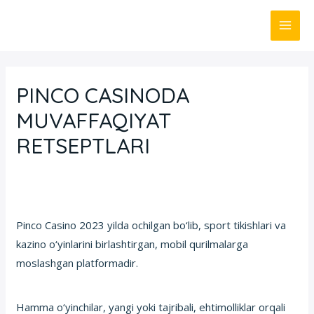
PINCO CASINODA
MUVAFFAQIYAT
RETSEPTLARI
Leave a Comment
/
casinowazamba
/ By
HBhall
Pinco Casino 2023 yilda ochilgan bo‘lib, sport tikishlari va
kazino o‘yinlarini birlashtirgan, mobil qurilmalarga
moslashgan platformadir.
Hamma o‘yinchilar, yangi yoki tajribali, ehtimolliklar orqali