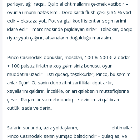
parlayır, ağıl rəqsi.. Qalib əl ehtimallarını çəkmək vacibdir –
oyunla ümumi nəfəs kimi.. Dörd kartlı flush çəkilişi 35 % vəd
edir – ekstaza yol.. Pot və gizli koeffisientlər seçimlərimi
idarə edir – mərc rəqsində pıçıldayan sirlər.. Tələbkar, dəqiq
riyaziyyatı çağırır, əfsanələrin doğulduğu mərasim..
Pinco Casinodakı bonuslar, məsələn, 100 % 500 €-a qədər
+ 100 pulsuz fırlatma xoş gəlmisiniz bonusu, oyun
müddətini uzadır – isti qucaq, təşəkkürlər, Pinco, bu səmimi
anlar üçün!. O, sənin depozitini zərifliklə ikiqat artır,
xəyallarını qaldırır.. İncəliklə, onları qələbənin müttəfiqlərinə
çevir.. Rəqəmlər və mehribanlıq – sevincimizi qaldıran
cütlük, sadə və dərin..
Səfərin sonunda, əziz yoldaşlarım,
пинко онлайн
ehtimallar
Pinco Casinodakı sənin yumşaq bələdçindir – qulaq as, və