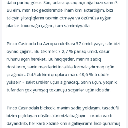
daha parlaq görür. Sən, onlara qucaq açmağa hazırsanmı?.
Bu elm, mən tək gecələrimdə ilham kimi axtardığım, bizi
taleyin şıltaqlıqlarını təxmin etməyə və özümüzə uyğun
planlar toxumağa çağırır, tam səmimiyyətlə.
Pinco Casinoda bu Avropa ruletkası 37 ümidi yayır, sıfır bizi
oynaq çağırır.. Bu tək mərc ? 2,7 % parlaq ümid, cəsur
ruhunu açan hərəkət.. Bu həqiqətlər, mənim sadiq
dostlarım, sənin mərclərini incəliklə formalaşdırmaq üçün
çırağındır.. Cüt/tək kimi qruplara mərc 48,6 %-ə qədər
yüksəlir – sakit ürəklər üçün sığınacaq.. Sənin üçün, yəqin ki,
tufandan çox yumşaq toxunuşu seçənlər üçün idealdır..
Pinco Casinodakı blekcek, mənim sadiq yoldaşım, təsadüfü
bizim pıçıldayan düşüncələrimizlə bağlayır – orada vaxtı
dayandırıb, hər kartı xəzinə kimi sığallayıram!. İncə qurulmuş