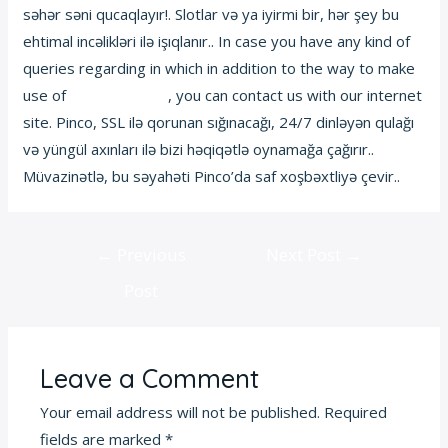
səhər səni qucaqlayır!. Slotlar və ya iyirmi bir, hər şey bu
ehtimal incəlikləri ilə işıqlanır.. In case you have any kind of
queries regarding in which in addition to the way to make
use of
пинко онлайн
, you can contact us with our internet
site. Pinco, SSL ilə qorunan sığınacağı, 24/7 dinləyən qulağı
və yüngül axınları ilə bizi həqiqətlə oynamağa çağırır..
Müvazinətlə, bu səyahəti Pinco’da saf xoşbəxtliyə çevir..
←
Previous
Next Post
→
Post
Leave a Comment
Your email address will not be published.
Required
fields are marked
*