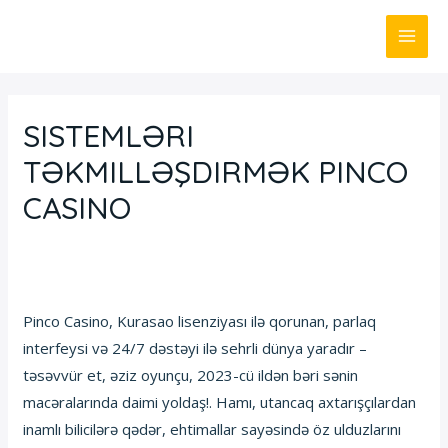
SISTEMLƏRI
TƏKMILLƏŞDIRMƏK PINCO
CASINO
Leave a Comment
/
casinowazamba
/ By
HBhall
Pinco Casino, Kurasao lisenziyası ilə qorunan, parlaq
interfeysi və 24/7 dəstəyi ilə sehrli dünya yaradır –
təsəvvür et, əziz oyunçu, 2023-cü ildən bəri sənin
macəralarında daimi yoldaş!. Hamı, utancaq axtarışçılardan
inamlı bilicilərə qədər, ehtimallar sayəsində öz ulduzlarını